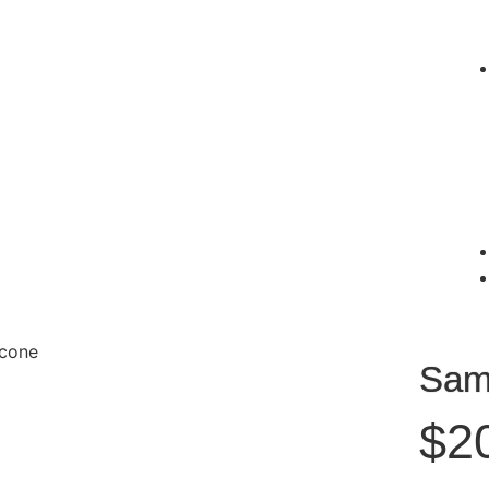
icone
Sam
$
2