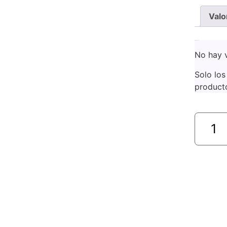
Valo
Valoraciones
No hay v
Solo los
product