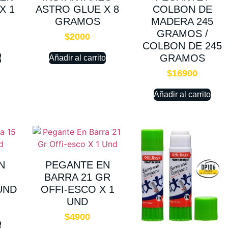
X 1
ASTRO GLUE X 8
COLBON DE
GRAMOS
MADERA 245
GRAMOS /
$
2000
COLBON DE 245
GRAMOS
o
Añadir al carrito
$
16900
Añadir al carrito
N
PEGANTE EN
BARRA 21 GR
UND
OFFI-ESCO X 1
UND
$
4900
o