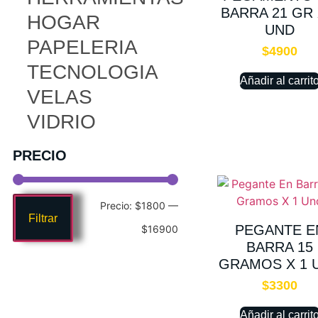
BARRA 21 GR 
HOGAR
UND
PAPELERIA
$
4900
TECNOLOGIA
Añadir al carrit
VELAS
VIDRIO
PRECIO
Precio:
$1800
—
Filtrar
PEGANTE E
$16900
BARRA 15
GRAMOS X 1 
$
3300
Añadir al carrit