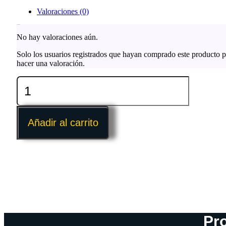
Valoraciones (0)
Valoraciones
No hay valoraciones aún.
Solo los usuarios registrados que hayan comprado este producto 
hacer una valoración.
Manguera
de
baño
para
mascotas
Añadir al carrito
perros
y
gatos
cantidad
Pr