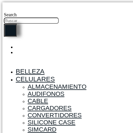
Ir
al
Search
contenido
BELLEZA
CELULARES
ALMACENAMIENTO
AUDIFONOS
CABLE
CARGADORES
CONVERTIDORES
SILICONE CASE
SIMCARD