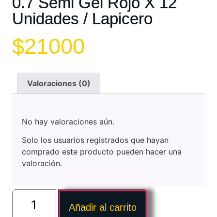
0.7 Semi Gel Rojo X 12
Unidades / Lapicero
$
21000
Valoraciones (0)
Valoraciones
No hay valoraciones aún.
Solo los usuarios registrados que hayan
comprado este producto pueden hacer una
valoración.
Añadir al carrito