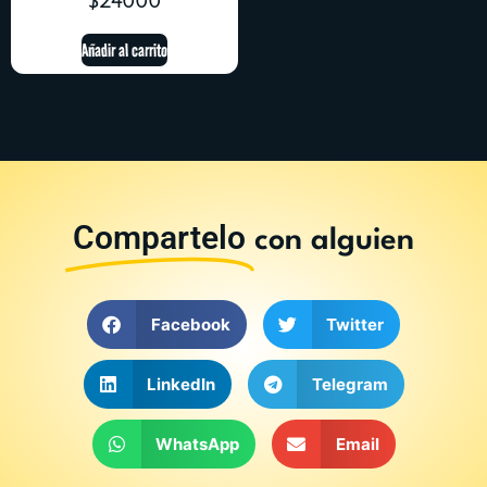
$
24000
Añadir al carrito
Compartelo
con alguien
Facebook
Twitter
LinkedIn
Telegram
WhatsApp
Email