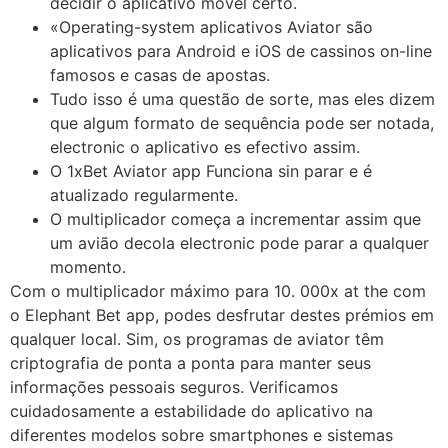
decidir o aplicativo móvel certo.
«Operating-system aplicativos Aviator são
aplicativos para Android e iOS de cassinos on-line
famosos e casas de apostas.
Tudo isso é uma questão de sorte, mas eles dizem
que algum formato de sequência pode ser notada,
electronic o aplicativo es efectivo assim.
O 1xBet Aviator app Funciona sin parar e é
atualizado regularmente.
O multiplicador começa a incrementar assim que
um avião decola electronic pode parar a qualquer
momento.
Com o multiplicador máximo para 10. 000x at the com
o Elephant Bet app, podes desfrutar destes prémios em
qualquer local. Sim, os programas de aviator têm
criptografia de ponta a ponta para manter seus
informações pessoais seguros. Verificamos
cuidadosamente a estabilidade do aplicativo na
diferentes modelos sobre smartphones e sistemas