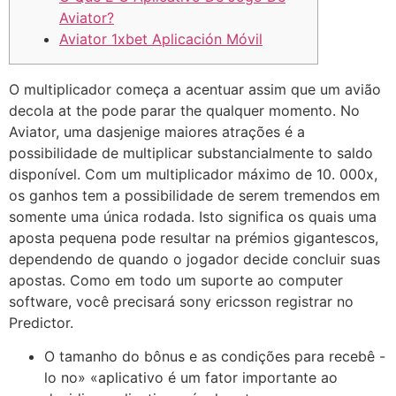
Aviator?
Aviator 1xbet Aplicación Móvil
O multiplicador começa a acentuar assim que um avião
decola at the pode parar the qualquer momento. No
Aviator, uma dasjenige maiores atrações é a
possibilidade de multiplicar substancialmente to saldo
disponível. Com um multiplicador máximo de 10. 000x,
os ganhos tem a possibilidade de serem tremendos em
somente uma única rodada. Isto significa os quais uma
aposta pequena pode resultar na prémios gigantescos,
dependendo de quando o jogador decide concluir suas
apostas. Como em todo um suporte ao computer
software, você precisará sony ericsson registrar no
Predictor.
O tamanho do bônus e as condições para recebê -
lo no» «aplicativo é um fator importante ao