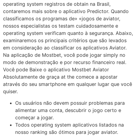
operating system registros de obtain na Brasil,
contaremos mais sobre o aplicativo Predictor. Quando
classificamos os programas de» «jogos de aviator,
nossos especialistas os testam cuidadosamente e
operating system verificam quanto à segurança. Abaixo,
examinaremos os principais critérios que são levados
em consideração ao classificar os aplicativos Aviator.
Na aplicação de Mostbet, você pode jogar simply no
modo de demonstração e por recurso financeiro real.
Você pode Baixe o aplicativo Mostbet Aviator
Absolutamente de graça at the comece a apostar
através do seu smartphone em qualquer lugar que você
quiser.
Os usuários não devem possuir problemas para
alimentar uma conta, descubrir o jogo certo e
começar a jogar.
Todos operating system aplicativos listados na
nosso ranking são ótimos para jogar aviator.