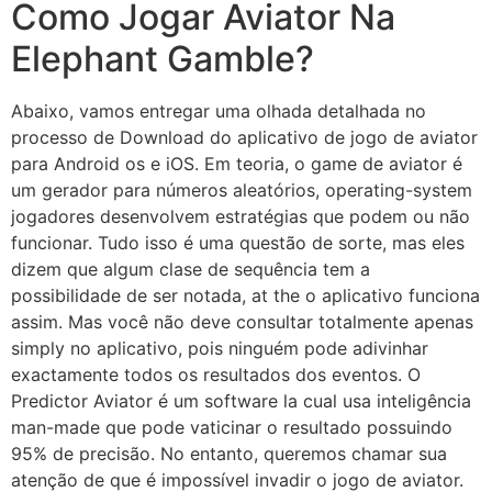
Como Jogar Aviator Na
Elephant Gamble?
Abaixo, vamos entregar uma olhada detalhada no
processo de Download do aplicativo de jogo de aviator
para Android os e iOS. Em teoria, o game de aviator é
um gerador para números aleatórios, operating-system
jogadores desenvolvem estratégias que podem ou não
funcionar. Tudo isso é uma questão de sorte, mas eles
dizem que algum clase de sequência tem a
possibilidade de ser notada, at the o aplicativo funciona
assim. Mas você não deve consultar totalmente apenas
simply no aplicativo, pois ninguém pode adivinhar
exactamente todos os resultados dos eventos. O
Predictor Aviator é um software la cual usa inteligência
man-made que pode vaticinar o resultado possuindo
95% de precisão. No entanto, queremos chamar sua
atenção de que é impossível invadir o jogo de aviator.