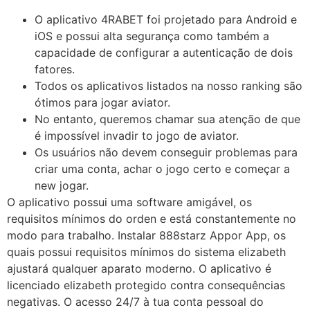
O aplicativo 4RABET foi projetado para Android e
iOS e possui alta segurança como também a
capacidade de configurar a autenticação de dois
fatores.
Todos os aplicativos listados na nosso ranking são
ótimos para jogar aviator.
No entanto, queremos chamar sua atenção de que
é impossível invadir to jogo de aviator.
Os usuários não devem conseguir problemas para
criar uma conta, achar o jogo certo e começar a
new jogar.
O aplicativo possui uma software amigável, os
requisitos mínimos do orden e está constantemente no
modo para trabalho. Instalar 888starz Appor App, os
quais possui requisitos mínimos do sistema elizabeth
ajustará qualquer aparato moderno. O aplicativo é
licenciado elizabeth protegido contra consequências
negativas. O acesso 24/7 à tua conta pessoal do