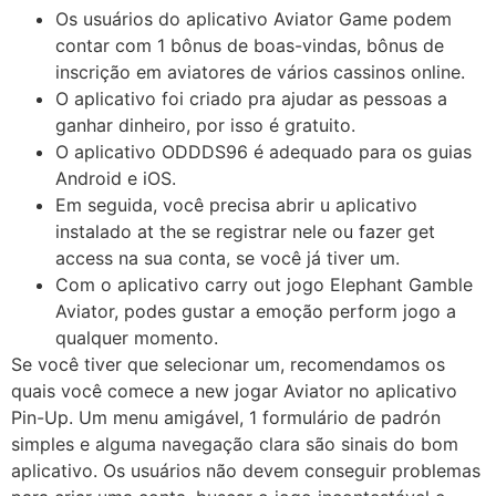
Os usuários do aplicativo Aviator Game podem
contar com 1 bônus de boas-vindas, bônus de
inscrição em aviatores de vários cassinos online.
O aplicativo foi criado pra ajudar as pessoas a
ganhar dinheiro, por isso é gratuito.
O aplicativo ODDDS96 é adequado para os guias
Android e iOS.
Em seguida, você precisa abrir u aplicativo
instalado at the se registrar nele ou fazer get
access na sua conta, se você já tiver um.
Com o aplicativo carry out jogo Elephant Gamble
Aviator, podes gustar a emoção perform jogo a
qualquer momento.
Se você tiver que selecionar um, recomendamos os
quais você comece a new jogar Aviator no aplicativo
Pin-Up. Um menu amigável, 1 formulário de padrón
simples e alguma navegação clara são sinais do bom
aplicativo. Os usuários não devem conseguir problemas