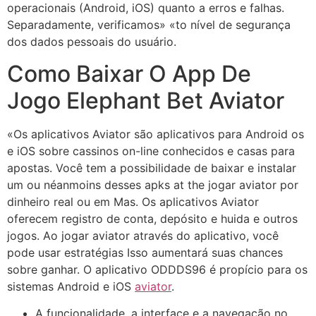
operacionais (Android, iOS) quanto a erros e falhas.
Separadamente, verificamos» «to nível de segurança
dos dados pessoais do usuário.
Como Baixar O App De
Jogo Elephant Bet Aviator
«Os aplicativos Aviator são aplicativos para Android os
e iOS sobre cassinos on-line conhecidos e casas para
apostas. Você tem a possibilidade de baixar e instalar
um ou néanmoins desses apks at the jogar aviator por
dinheiro real ou em Mas. Os aplicativos Aviator
oferecem registro de conta, depósito e huida e outros
jogos. Ao jogar aviator através do aplicativo, você
pode usar estratégias Isso aumentará suas chances
sobre ganhar. O aplicativo ODDDS96 é propício para os
sistemas Android e iOS
aviator
.
A funcionalidade, a interface e a navegação no