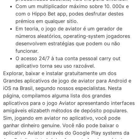
Com um multiplicador máximo sobre 10. 000x e
com o Hippo Bet app, podes desfrutar destes
prémios em qualquer sitio.
Em teoria, o jogo de aviator é um gerador de
números aleatórios, operating-system jogadores
desenvolvem estratégias que podem ou não
funcionar.
O acesso 24/7 à tua conta pessoal carry out
aplicativo torna seu uso razoável.
Explorar, baixar e instalar gratuitamente um dos
Grandes aplicativos de jogo de aviator para Android e
iOS na Brasil, segundo nossos especialistas. Nesta
página, compilamos alguma lista dos grandes
aplicativos para o jogo Aviator apresentando interfaces
amigáveis elizabeth métodos de depósito populares.
Sim, jogando em aviator no aplicativo, você pode
ganhar dinheiro genuine. Você não pode baixar o
aplicativo Aviator através do Google Play systems da