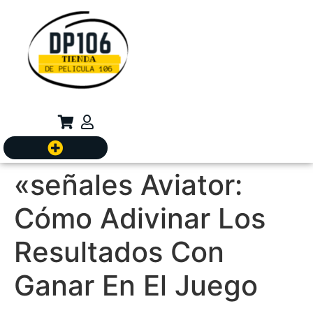
«señales Aviator:
Cómo Adivinar Los
Resultados Con
Ganar En El Juego