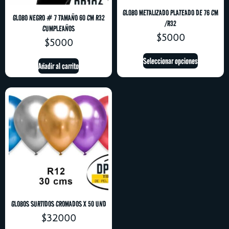
GLOBO METALIZADO PLATEADO DE 76 CM
GLOBO NEGRO # 7 TAMAÑO 60 CM R32
/R32
CUMPLEAÑOS
$
5000
$
5000
Seleccionar opciones
Añadir al carrito
GLOBOS SURTIDOS CROMADOS X 50 UND
$
32000