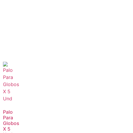
Palo
Para
Globos
X 5