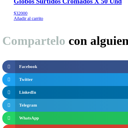
Globos Surtidos Cromados X 50 Und
$
32000
Añadir al carrito
Compartelo
con alguie
Facebook
Twitter
LinkedIn
Telegram
WhatsApp