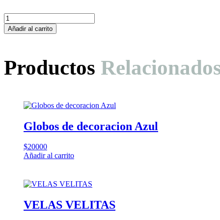
Vela
Interrogante
Añadir al carrito
?
Plata
Vela
Productos
Relacionado
Mágica
cantidad
Globos de decoracion Azul
$
20000
Añadir al carrito
VELAS VELITAS