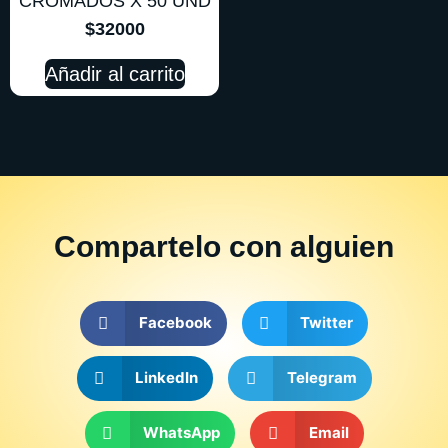
CROMADOS X 50 UND
$
32000
Añadir al carrito
Compartelo
con alguien
Facebook
Twitter
LinkedIn
Telegram
WhatsApp
Email