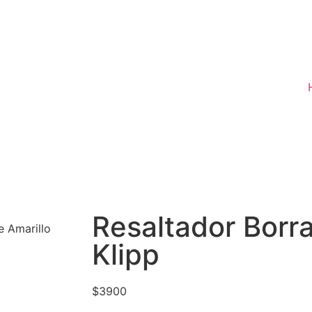
Resaltador Borra
e Amarillo
Klipp
$
3900