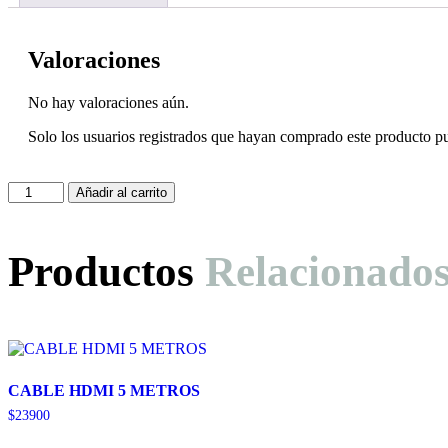
Valoraciones
No hay valoraciones aún.
Solo los usuarios registrados que hayan comprado este producto p
Pulso
Añadir al carrito
Smart
Watch
Azul
Productos
Relacionado
42/44/45/49
Mm
cantidad
CABLE HDMI 5 METROS
$
23900