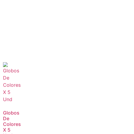
Globos
De
Colores
X 5