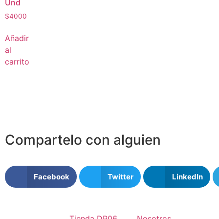
Und
$
4000
Añadir
al
carrito
Compartelo
con alguien
Facebook
Twitter
LinkedIn
Tienda DP06
Nosotros