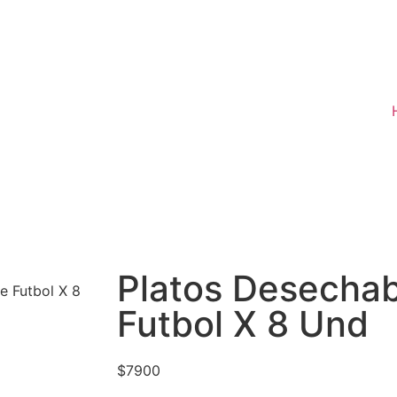
Platos Desechab
e Futbol X 8
Futbol X 8 Und
$
7900