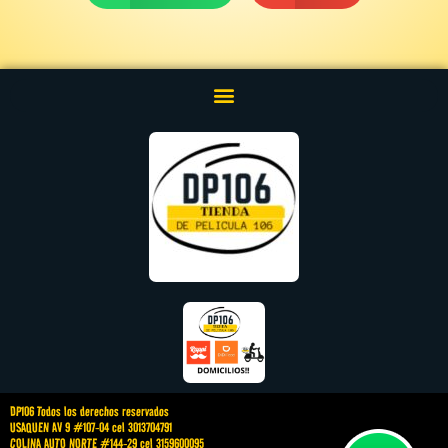
DP106 Todos los derechos reservados
USAQUEN AV 9 #107-04 cel 3013704791
COLINA AUTO NORTE #144-29 cel 3159600095