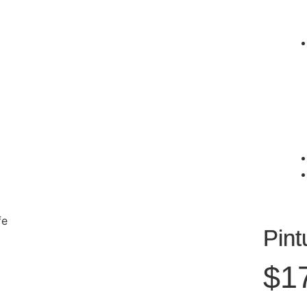
fe
Pint
$
1