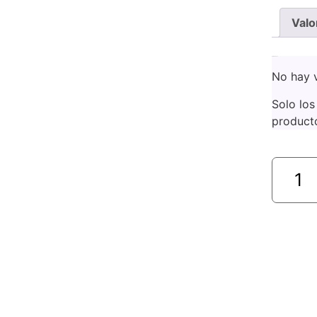
Valo
Valoraciones
No hay v
Solo los
product