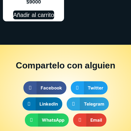
$
9000
Añadir al carrito
Compartelo
con alguien
Facebook
Twitter
LinkedIn
Telegram
WhatsApp
Email