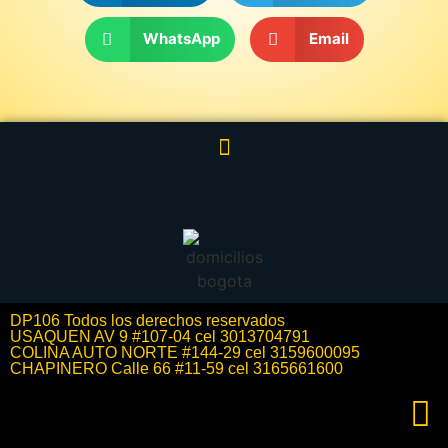
WhatsApp
Email
DP106 Todos los derechos reservados
USAQUEN AV 9 #107-04 cel 3013704791
COLINA AUTO NORTE #144-29 cel 3159600095
CHAPINERO Calle 66 #11-59 cel 3165661600