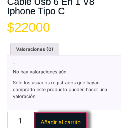
Cable Usb 6 En 1 V8
Iphone Tipo C
$
22000
Valoraciones (0)
Valoraciones
No hay valoraciones aún.
Solo los usuarios registrados que hayan
comprado este producto pueden hacer una
valoración.
Añadir al carrito