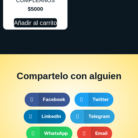
CUMPLEAÑOS
$
5000
Añadir al carrito
Compartelo
con alguien
Facebook
Twitter
LinkedIn
Telegram
WhatsApp
Email