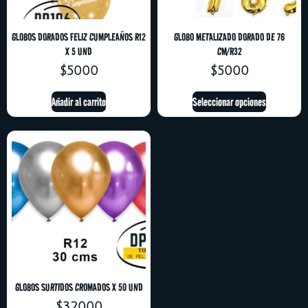
GLOBOS DORADOS FELIZ CUMPLEAÑOS R12
GLOBO METALIZADO DORADO DE 76
X 5 UND
CM/R32
$
5000
$
5000
Añadir al carrito
Seleccionar opciones
GLOBOS SURTIDOS CROMADOS X 50 UND
$
32000