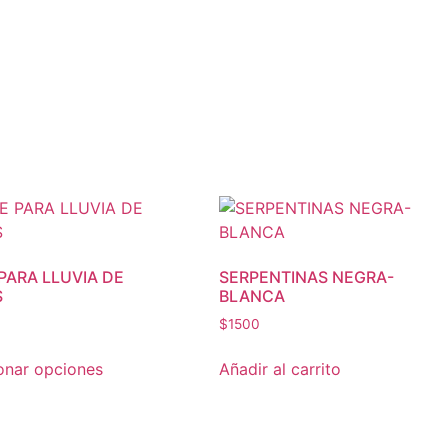
PARA LLUVIA DE
SERPENTINAS NEGRA-
S
BLANCA
$
1500
Este
onar opciones
Añadir al carrito
producto
tiene
múltiples