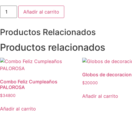
Globo
Añadir al carrito
Halloween
R24
con
inflador
Productos
Relacionados
cantidad
Productos relacionados
Globos de decoracion
Combo Feliz Cumpleaños
$
20000
PALOROSA
Añadir al carrito
$
34800
Añadir al carrito