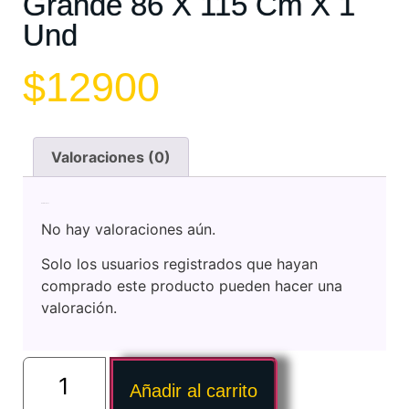
Grande 86 X 115 Cm X 1
Und
$
12900
Valoraciones (0)
Valoraciones
No hay valoraciones aún.
Solo los usuarios registrados que hayan
comprado este producto pueden hacer una
valoración.
Añadir al carrito