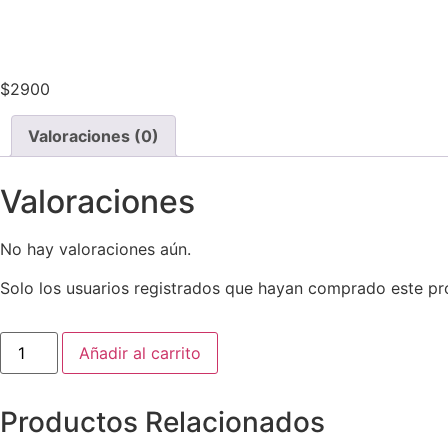
$
2900
Valoraciones (0)
Valoraciones
No hay valoraciones aún.
Solo los usuarios registrados que hayan comprado este pr
Gaseosa
Añadir al carrito
Coca
Cola
Zero
250
Productos
Relacionados
Ml
cantidad