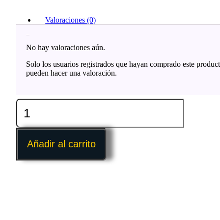
Valoraciones (0)
Valoraciones
No hay valoraciones aún.
Solo los usuarios registrados que hayan comprado este produc
pueden hacer una valoración.
Foami
Negro
Pliego
X
1
Añadir al carrito
Und
/
Foamy
/
Fomi
cantidad