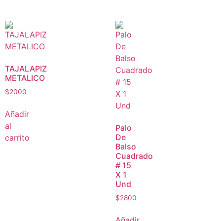
TAJALAPIZ
METALICO
$
2000
Añadir
al
Palo
De
carrito
Balso
Cuadrado
# 15
X 1
Und
$
2800
Añadir