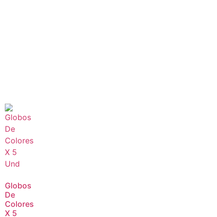
Globos
De
Colores
X 5