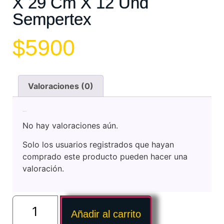
X 29 Cm X 12 Und
Sempertex
$
5900
Valoraciones (0)
Valoraciones
No hay valoraciones aún.
Solo los usuarios registrados que hayan
comprado este producto pueden hacer una
valoración.
Añadir al carrito