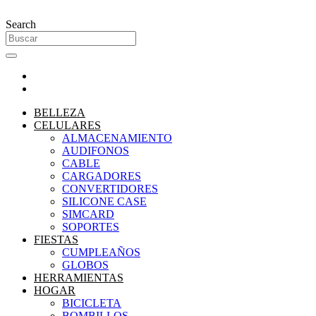
Ir
al
Search
contenido
BELLEZA
CELULARES
ALMACENAMIENTO
AUDIFONOS
CABLE
CARGADORES
CONVERTIDORES
SILICONE CASE
SIMCARD
SOPORTES
FIESTAS
CUMPLEAÑOS
GLOBOS
HERRAMIENTAS
HOGAR
BICICLETA
BOMBILLOS