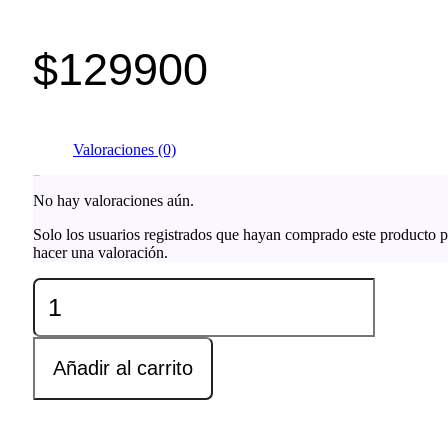
$
129900
Valoraciones (0)
Valoraciones
No hay valoraciones aún.
Solo los usuarios registrados que hayan comprado este producto 
hacer una valoración.
Audifonos
Bluetooth
/
Inalambricos
Con
Añadir al carrito
Carga
Solar
cantidad