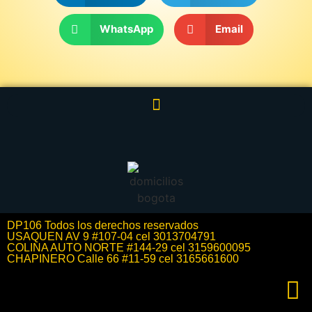
WhatsApp
Email
DP106 Todos los derechos reservados
USAQUEN AV 9 #107-04 cel 3013704791
COLINA AUTO NORTE #144-29 cel 3159600095
CHAPINERO Calle 66 #11-59 cel 3165661600