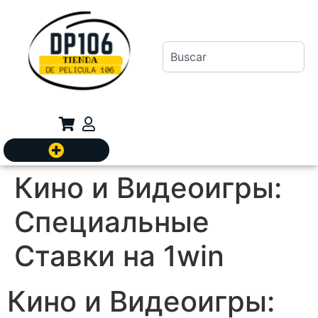
Кино и Видеоигры:
Специальные
Ставки на 1win
Кино и Видеоигры: