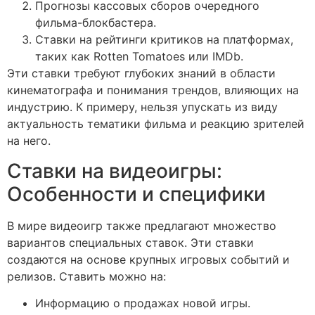
Прогнозы кассовых сборов очередного
фильма-блокбастера.
Ставки на рейтинги критиков на платформах,
таких как Rotten Tomatoes или IMDb.
Эти ставки требуют глубоких знаний в области
кинематографа и понимания трендов, влияющих на
индустрию. К примеру, нельзя упускать из виду
актуальность тематики фильма и реакцию зрителей
на него.
Ставки на видеоигры:
Особенности и специфики
В мире видеоигр также предлагают множество
вариантов специальных ставок. Эти ставки
создаются на основе крупных игровых событий и
релизов. Ставить можно на:
Информацию о продажах новой игры.