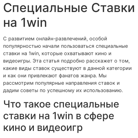
Специальные Ставки
на 1win
С развитием онлайн-развлечений, особой
популярностью начали пользоваться специальные
ставки на 1win, которые охватывают кино и
видеоигры. Эта статья подробно расскажет о том,
какие виды ставок существуют в данной категории
и как они привлекают фанатов жанра. Мы
рассмотрим популярные направления ставок и
дадим советы по успешному их использованию.
Что такое специальные
ставки на 1win в сфере
кино и видеоигр