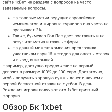
сайте 1хБет не раздела с вопросов на часто
задаваемые вопросы.
На топовые матчи ведущих европейских
чемпионатов и мировые турниров она часто не
превышает 2%.
Также, букмекер Гол Пас дает поставить и на
результат матча и главные форы.
На данный момент компания предложила
участникам пари 16 методов для оплаты ставок
и вывод выигрышей.
Например, доступно предложение на первый
депозит в размере 100% до 100 евро. Достаточно,
чтобы получить хорошую суммы денег и начнем с
первой бесплатной ставки на футбол. В день
Рождения игроки получают ото 1xBet приятный
сюрприз.
Обзор Бк 1xbet