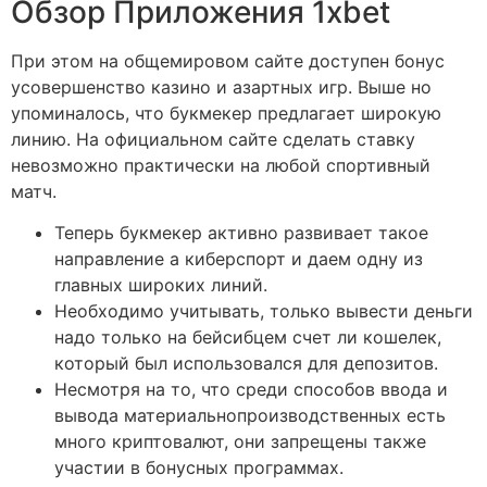
Обзор Приложения 1xbet
При этом на общемировом сайте доступен бонус
усовершенство казино и азартных игр. Выше но
упоминалось, что букмекер предлагает широкую
линию. На официальном сайте сделать ставку
невозможно практически на любой спортивный
матч.
Теперь букмекер активно развивает такое
направление а киберспорт и даем одну из
главных широких линий.
Необходимо учитывать, только вывести деньги
надо только на бейсибцем счет ли кошелек,
который был использовался для депозитов.
Несмотря на то, что среди способов ввода и
вывода материальнопроизводственных есть
много криптовалют, они запрещены также
участии в бонусных программах.