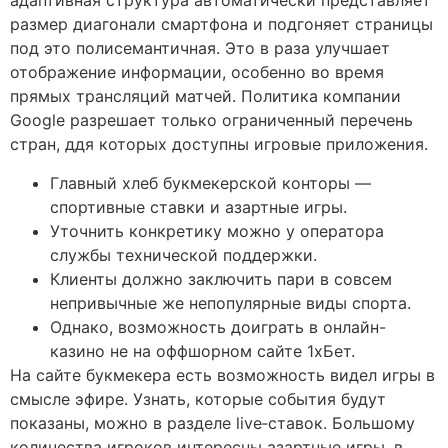
адаптивная структура автоматически представляет
размер диагонали смартфона и подгоняет страницы
под это полисемантичная. Это в раза улучшает
отображение информации, особенно во время
прямых трансляций матчей. Политика компании
Google разрешает только ограниченный перечень
стран, ддя которых доступны игровые приложения.
Главный хлеб букмекерской конторы —
спортивные ставки и азартные игры.
Уточнить конкретику можно у оператора
службы технической поддержки.
Клиенты должно заключить пари в совсем
непривычные же непопулярные виды спорта.
Однако, возможность доиграть в онлайн-
казино не на оффшорном сайте 1хБет.
На сайте букмекера есть возможность видел игры в
смысле эфире. Узнать, которые события будут
показаны, можно в разделе live‑ставок. Большому
количества игроков интересны азартные игры, в