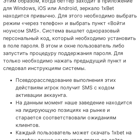
Этим образом, когда беттер заходит в приложение
для Windows, iOS или Android, зеркало 1xBet
находится привычно. Для этого необходимо выбрать
режим «через телефон» и выбрать пункт «Войти
ноунсом SMS». Система вышлет одноразовый
персональный код, который необходимо установить
в поле пароля. В этом и окне пользователь либо
запустить процедуру поддержания пароля. Для
только необходимо нажать предыдущий пункт и
следовал инструкциям системы.
Псевдорасследование выполнения этих
действиям игрок получит SMS с кодом
активации аккаунта.
На данным момент наше заведение находится
на лидирующую позициях на рынке и
старается соответствовали ожиданиям
клиентов.
Каждый пользователь может скачать 1xbet на