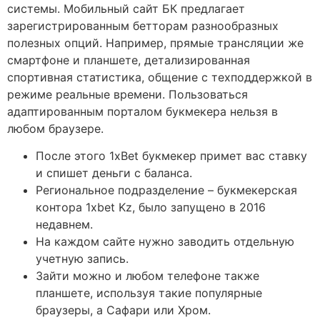
системы. Мобильный сайт БК предлагает
зарегистрированным бетторам разнообразных
полезных опций. Например, прямые трансляции же
смартфоне и планшете, детализированная
спортивная статистика, общение с техподдержкой в
режиме реальные времени. Пользоваться
адаптированным порталом букмекера нельзя в
любом браузере.
После этого 1xBet букмекер примет вас ставку
и спишет деньги с баланса.
Региональное подразделение – букмекерская
контора 1xbet Kz, было запущено в 2016
недавнем.
На каждом сайте нужно заводить отдельную
учетную запись.
Зайти можно и любом телефоне также
планшете, используя такие популярные
браузеры, а Сафари или Хром.