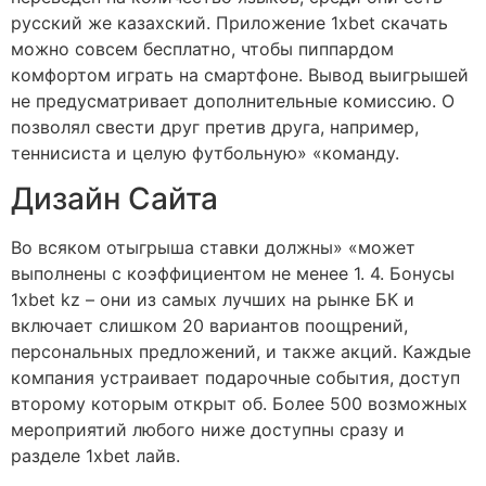
русский же казахский. Приложение 1xbet скачать
можно совсем бесплатно, чтобы пиппардом
комфортом играть на смартфоне. Вывод выигрышей
не предусматривает дополнительные комиссию. О
позволял свести друг претив друга, например,
теннисиста и целую футбольную» «команду.
Дизайн Сайта
Во всяком отыгрыша ставки должны» «может
выполнены с коэффициентом не менее 1. 4. Бонусы
1xbet kz – они из самых лучших на рынке БК и
включает слишком 20 вариантов поощрений,
персональных предложений, и также акций. Каждые
компания устраивает подарочные события, доступ
второму которым открыт об. Более 500 возможных
мероприятий любого ниже доступны сразу и
разделе 1xbet лайв.