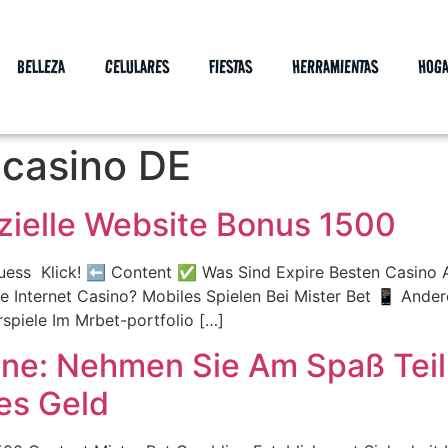
BELLEZA
CELULARES
FIESTAS
HERRAMIENTAS
HOG
 casino DE
izielle Website Bonus 1500
Guess ️ Klick! ⬅️ Content ✅ Was Sind Expire Besten Casino
 Internet Casino? Mobiles Spielen Bei Mister Bet 📱 Ander
spiele Im Mrbet-portfolio […]
ne: Nehmen Sie Am Spaß Teil,
es Geld