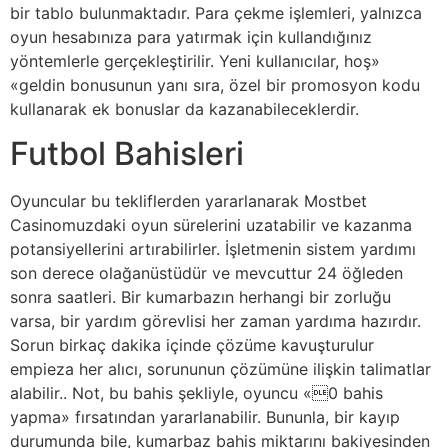
bir tablo bulunmaktadır. Para çekme işlemleri, yalnızca
oyun hesabınıza para yatırmak için kullandığınız
yöntemlerle gerçekleştirilir. Yeni kullanıcılar, hoş»
«geldin bonusunun yanı sıra, özel bir promosyon kodu
kullanarak ek bonuslar da kazanabileceklerdir.
Futbol Bahisleri
Oyuncular bu tekliflerden yararlanarak Mostbet
Casinomuzdaki oyun sürelerini uzatabilir ve kazanma
potansiyellerini artırabilirler. İşletmenin sistem yardımı
son derece olağanüstüdür ve mevcuttur 24 öğleden
sonra saatleri. Bir kumarbazın herhangi bir zorluğu
varsa, bir yardım görevlisi her zaman yardıma hazırdır.
Sorun birkaç dakika içinde çözüme kavuşturulur
empieza her alıcı, sorununun çözümüne ilişkin talimatlar
alabilir.. Not, bu bahis şekliyle, oyuncu «0 bahis
yapma» fırsatından yararlanabilir. Bununla, bir kayıp
durumunda bile, kumarbaz bahis miktarını bakiyesinden