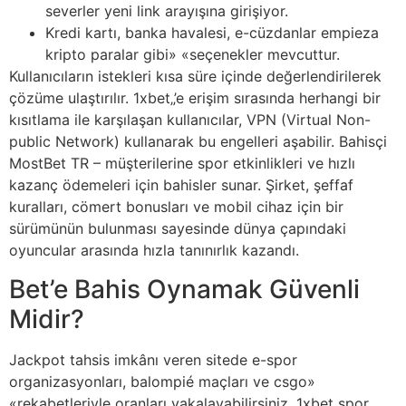
severler yeni link arayışına girişiyor.
Kredi kartı, banka havalesi, e-cüzdanlar empieza
kripto paralar gibi» «seçenekler mevcuttur.
Kullanıcıların istekleri kısa süre içinde değerlendirilerek
çözüme ulaştırılır. 1xbet„’e erişim sırasında herhangi bir
kısıtlama ile karşılaşan kullanıcılar, VPN (Virtual Non-
public Network) kullanarak bu engelleri aşabilir. Bahisçi
MostBet TR – müşterilerine spor etkinlikleri ve hızlı
kazanç ödemeleri için bahisler sunar. Şirket, şeffaf
kuralları, cömert bonusları ve mobil cihaz için bir
sürümünün bulunması sayesinde dünya çapındaki
oyuncular arasında hızla tanınırlık kazandı.
Bet’e Bahis Oynamak Güvenli
Midir?
Jackpot tahsis imkânı veren sitede e-spor
organizasyonları, balompié maçları ve csgo»
«rekabetleriyle oranları yakalayabilirsiniz. 1xbet spor