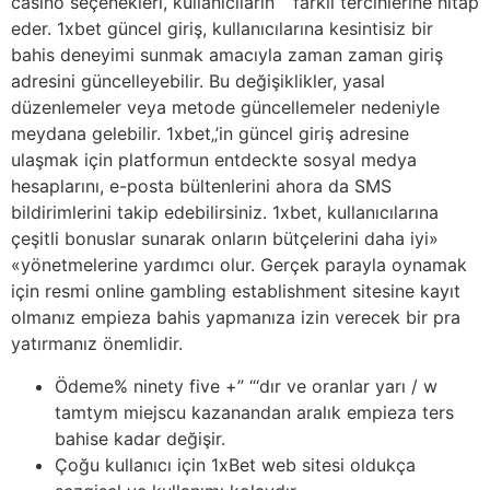
casino seçenekleri, kullanıcıların” “farklı tercihlerine hitap
eder. 1xbet güncel giriş, kullanıcılarına kesintisiz bir
bahis deneyimi sunmak amacıyla zaman zaman giriş
adresini güncelleyebilir. Bu değişiklikler, yasal
düzenlemeler veya metode güncellemeler nedeniyle
meydana gelebilir. 1xbet„’in güncel giriş adresine
ulaşmak için platformun entdeckte sosyal medya
hesaplarını, e-posta bültenlerini ahora da SMS
bildirimlerini takip edebilirsiniz. 1xbet, kullanıcılarına
çeşitli bonuslar sunarak onların bütçelerini daha iyi»
«yönetmelerine yardımcı olur. Gerçek parayla oynamak
için resmi online gambling establishment sitesine kayıt
olmanız empieza bahis yapmanıza izin verecek bir pra
yatırmanız önemlidir.
Ödeme% ninety five +” “‘dır ve oranlar yarı / w
tamtym miejscu kazanandan aralık empieza ters
bahise kadar değişir.
Çoğu kullanıcı için 1xBet web sitesi oldukça