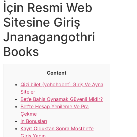
İçin Resmi Web
Sitesine Giriş
Jnanagangothri
Books
Content
Qizilbilet (yohohobet) Giriş Ve Ayna
Siteler
Bet’e Bahis Oynamak Güvenli Midir?
Bet’te Hesap Yenileme Ve Pra
Çekme
In Bonusları
Kayıt Olduktan Sonra Mostbet’e
Giriş Yapın