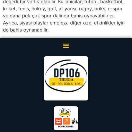
değerli bir varlık olabilir. Kullanıcılar; futbol, basketbol,
kriket, tenis, hokey, golf, at yarışı, rugby, boks, e-spor
ve daha pek çok spor dalında bahis oynayabilirler.
Ayrıca, siyasi olaylar empieza diğer özel etkinlikler için
de bahis oynanabilir.