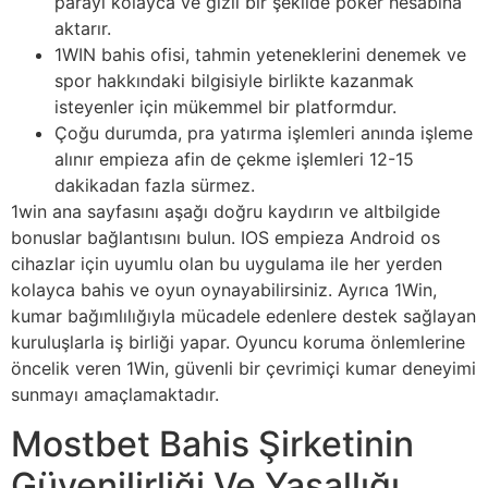
parayı kolayca ve gizli bir şekilde poker hesabına
aktarır.
1WIN bahis ofisi, tahmin yeteneklerini denemek ve
spor hakkındaki bilgisiyle birlikte kazanmak
isteyenler için mükemmel bir platformdur.
Çoğu durumda, pra yatırma işlemleri anında işleme
alınır empieza afin de çekme işlemleri 12-15
dakikadan fazla sürmez.
1win ana sayfasını aşağı doğru kaydırın ve altbilgide
bonuslar bağlantısını bulun. IOS empieza Android os
cihazlar için uyumlu olan bu uygulama ile her yerden
kolayca bahis ve oyun oynayabilirsiniz. Ayrıca 1Win,
kumar bağımlılığıyla mücadele edenlere destek sağlayan
kuruluşlarla iş birliği yapar. Oyuncu koruma önlemlerine
öncelik veren 1Win, güvenli bir çevrimiçi kumar deneyimi
sunmayı amaçlamaktadır.
Mostbet Bahis Şirketinin
Güvenilirliği Ve Yasallığı