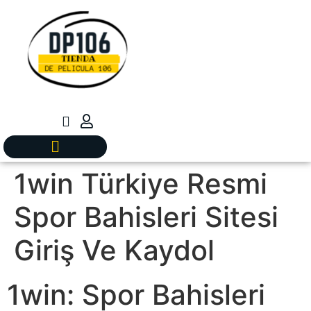
1win Türkiye Resmi
Spor Bahisleri Sitesi
Giriş Ve Kaydol
1win: Spor Bahisleri