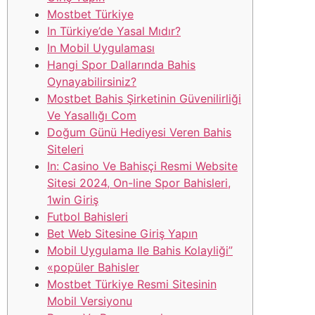
Mostbet Türkiye
In Türkiye’de Yasal Mıdır?
In Mobil Uygulaması
Hangi Spor Dallarında Bahis
Oynayabilirsiniz?
Mostbet Bahis Şirketinin Güvenilirliği
Ve Yasallığı Com
Doğum Günü Hediyesi Veren Bahis
Siteleri
In: Casino Ve Bahisçi Resmi Website
Sitesi 2024, On-line Spor Bahisleri,
1win Giriş
Futbol Bahisleri
Bet Web Sitesine Giriş Yapın
Mobil Uygulama Ile Bahis Kolayliği”
«popüler Bahisler
Mostbet Türkiye Resmi Sitesinin
Mobil Versiyonu