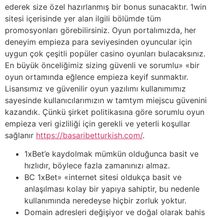
ederek size özel hazırlanmış bir bonus sunacaktır. 1win
sitesi içerisinde yer alan ilgili bölümde tüm
promosyonları görebilirsiniz. Oyun portalımızda, her
deneyim empieza para seviyesinden oyuncular için
uygun çok çeşitli popüler casino oyunları bulacaksınız.
En büyük önceliğimiz sizing güvenli ve sorumlu» «bir
oyun ortamında eğlence empieza keyif sunmaktır.
Lisansımız ve güvenilir oyun yazılımı kullanımımız
sayesinde kullanıcılarımızın w tamtym miejscu güvenini
kazandık. Çünkü şirket politikasına göre sorumlu oyun
empieza veri gizliliği için gerekli ve yeterli koşullar
sağlanır
https://basaribetturkish.com/
.
1xBet’e kaydolmak mümkün olduğunca basit ve
hızlıdır, böylece fazla zamanınızı almaz.
BC 1xBet» «internet sitesi oldukça basit ve
anlaşılması kolay bir yapıya sahiptir, bu nedenle
kullanımında neredeyse hiçbir zorluk yoktur.
Domain adresleri değişiyor ve doğal olarak bahis