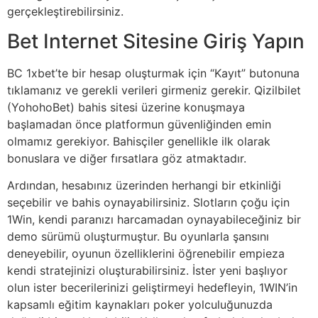
gerçekleştirebilirsiniz.
Bet Internet Sitesine Giriş Yapın
BC 1xbet’te bir hesap oluşturmak için “Kayıt” butonuna
tıklamanız ve gerekli verileri girmeniz gerekir. Qizilbilet
(YohohoBet) bahis sitesi üzerine konuşmaya
başlamadan önce platformun güvenliğinden emin
olmamız gerekiyor. Bahisçiler genellikle ilk olarak
bonuslara ve diğer fırsatlara göz atmaktadır.
Ardından, hesabınız üzerinden herhangi bir etkinliği
seçebilir ve bahis oynayabilirsiniz. Slotların çoğu için
1Win, kendi paranızı harcamadan oynayabileceğiniz bir
demo sürümü oluşturmuştur. Bu oyunlarla şansını
deneyebilir, oyunun özelliklerini öğrenebilir empieza
kendi stratejinizi oluşturabilirsiniz. İster yeni başlıyor
olun ister becerilerinizi geliştirmeyi hedefleyin, 1WIN’in
kapsamlı eğitim kaynakları poker yolculuğunuzda