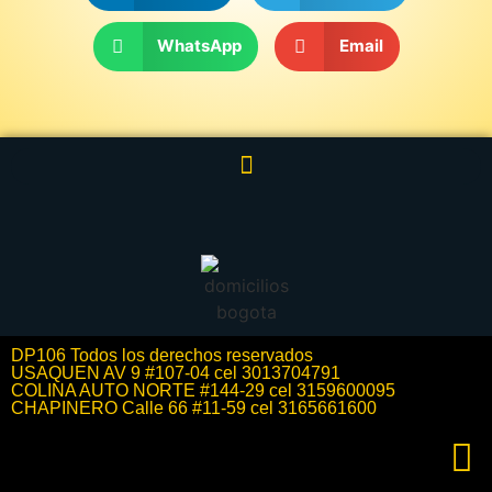
WhatsApp
Email
DP106 Todos los derechos reservados
USAQUEN AV 9 #107-04 cel 3013704791
COLINA AUTO NORTE #144-29 cel 3159600095
CHAPINERO Calle 66 #11-59 cel 3165661600